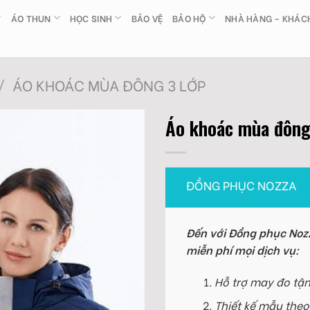
ÁO THUN
HỌC SINH
BẢO VỆ
BẢO HỘ
NHÀ HÀNG – KHÁC
/
ÁO KHOÁC MÙA ĐÔNG 3 LỚP
Áo khoác mùa đông
ĐỒNG PHỤC NOZZA
Đến với Đồng phục Nozz
miễn phí mọi dịch vụ:
Hỗ trợ may đo tận
Thiết kế mẫu theo