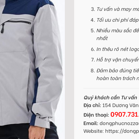
Tư vấn và may mẫ
Tối ưu chi phí đá
Nhiều màu sắc để
nhất
In thêu rõ nét log
Hỗ trợ vận chuyể
Đảm bảo đúng tiế
hoàn toàn trách 
Quý khách cần Tư vấn -
Địa chỉ:
154 Dương Văn 
0907.731
Điện thoại:
Email:
dongphucnozza
Website: https://don