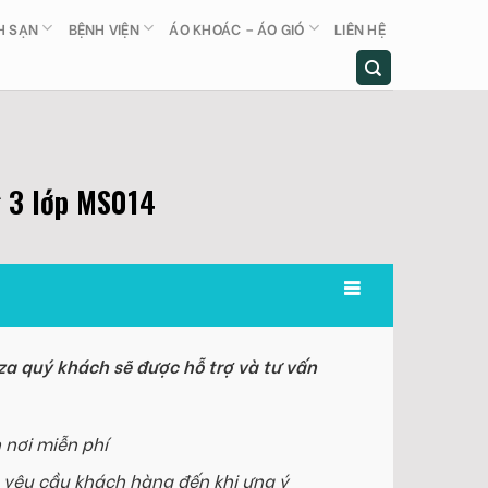
H SẠN
BỆNH VIỆN
ÁO KHOÁC – ÁO GIÓ
LIÊN HỆ
 3 lớp MS014
a quý khách sẽ được hỗ trợ và tư vấn
 nơi miễn phí
 yêu cầu khách hàng đến khi ưng ý