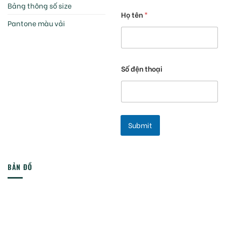
Bảng thông số size
Họ tên
*
Pantone màu vải
Số đện thoại
Submit
BẢN ĐỒ