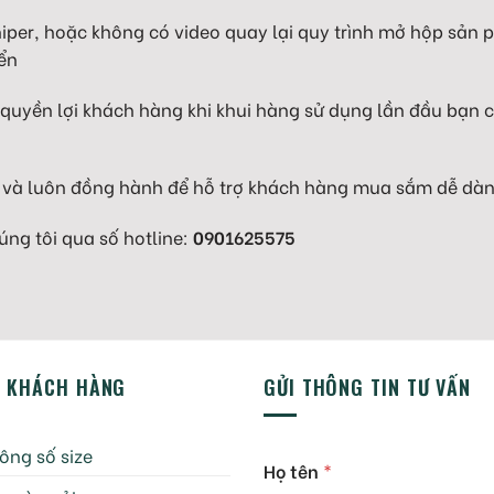
per, hoặc không có video quay lại quy trình mở hộp sản p
ển
quyền lợi khách hàng khi khui hàng sử dụng lần đầu bạn ch
 và luôn đồng hành để hỗ trợ khách hàng mua sắm dễ dàn
úng tôi qua số hotline:
0901625575
Ợ KHÁCH HÀNG
GỬI THÔNG TIN TƯ VẤN
ông số size
Họ tên
*